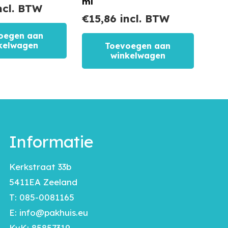
ml
ncl. BTW
€
15,86
incl. BTW
oegen aan
kelwagen
Toevoegen aan
winkelwagen
Informatie
Kerkstraat 33b
5411EA Zeeland
T:
085-0081165
E:
info@pakhuis.eu
KvK: 85857319