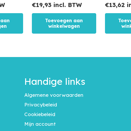
TW
€
19,93
incl. BTW
€
13,62
i
 aan
Toevoegen aan
Toev
gen
winkelwagen
win
Handige links
Algemene voorwaarden
Privacybeleid
Cookiebeleid
Mijn account