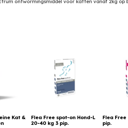
ctrum ontwormingsmiddel voor katten vanaf 2kg op b
eine Kat &
Flea Free spot-on Hond-L
Flea Free
en
20-40 kg 3 pip.
pip.