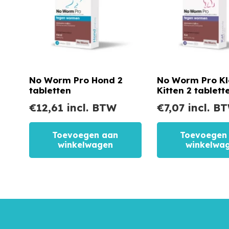
No Worm Pro Hond 2
No Worm Pro Kl
tabletten
Kitten 2 tablett
€
12,61
incl. BTW
€
7,07
incl. B
Toevoegen aan
Toevoegen
winkelwagen
winkelwa