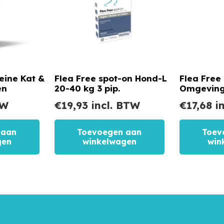
eine Kat &
Flea Free spot-on Hond-L
Flea Free
en
20-40 kg 3 pip.
Omgeving
TW
€
19,93
incl. BTW
€
17,68
in
 aan
Toevoegen aan
Toev
gen
winkelwagen
win