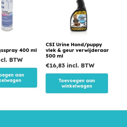
CSI Urine Hond/puppy
sspray 400 ml
vlek & geur verwijderaar
500 ml
cl. BTW
€
16,83
incl. BTW
oegen aan
kelwagen
Toevoegen aan
winkelwagen