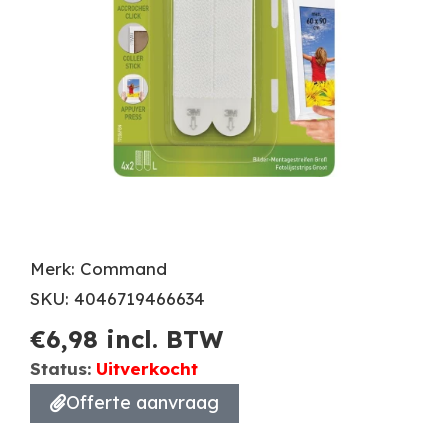
Merk: Command
SKU: 4046719466634
€
6,98
incl. BTW
Status:
Uitverkocht
Offerte aanvraag