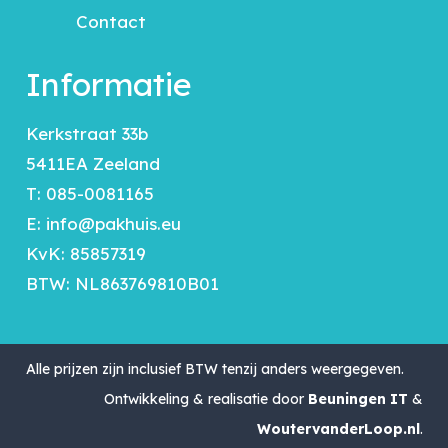
Contact
Informatie
Kerkstraat 33b
5411EA Zeeland
T:
085-0081165
E:
info@pakhuis.eu
KvK: 85857319
BTW: NL863769810B01
Alle prijzen zijn inclusief BTW tenzij anders weergegeven.
Ontwikkeling & realisatie door
Beuningen IT
&
WoutervanderLoop.nl
.