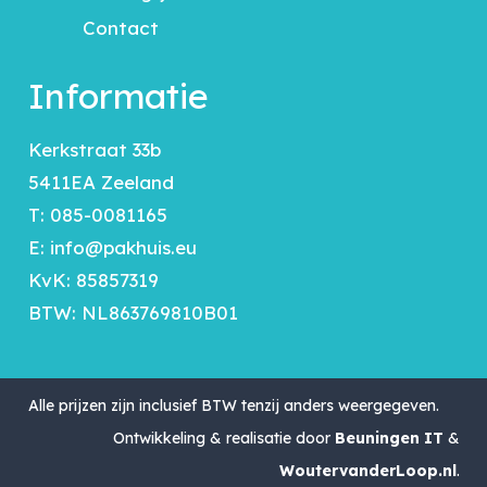
Contact
Informatie
Kerkstraat 33b
5411EA Zeeland
T:
085-0081165
E:
info@pakhuis.eu
KvK: 85857319
BTW: NL863769810B01
Alle prijzen zijn inclusief BTW tenzij anders weergegeven.
Ontwikkeling & realisatie door
Beuningen IT
&
WoutervanderLoop.nl
.