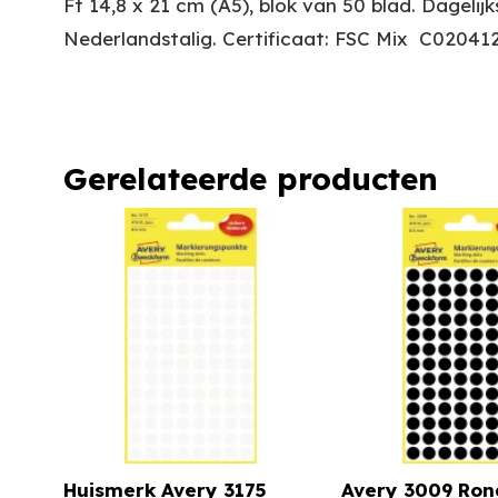
Ft 14,8 x 21 cm (A5), blok van 50 blad. Dage
Nederlandstalig. Certificaat: FSC Mix  C02041
Gerelateerde producten
Huismerk Avery 3175
Avery 3009 Ron