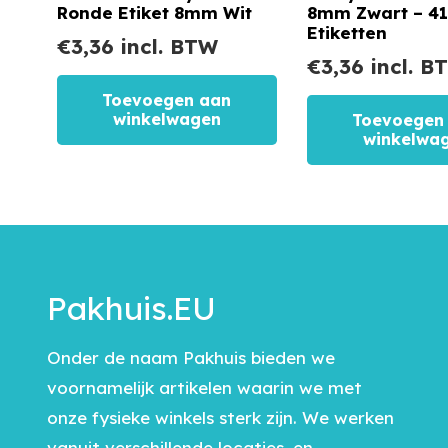
Ronde Etiket 8mm Wit
8mm Zwart – 4
Etiketten
€
3,36
incl. BTW
€
3,36
incl. B
Toevoegen aan
winkelwagen
Toevoegen
winkelwa
Pakhuis.EU
Onder de naam Pakhuis bieden we
voornamelijk artikelen waarin we met
onze fysieke winkels sterk zijn. We werken
vanuit verschillende locaties, en