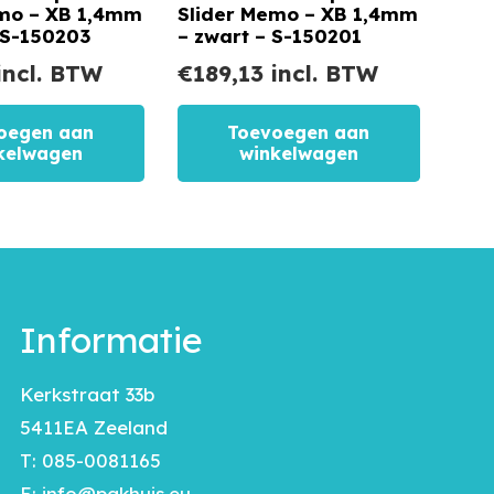
emo – XB 1,4mm
Slider Memo – XB 1,4mm
 S-150203
– zwart – S-150201
incl. BTW
€
189,13
incl. BTW
oegen aan
Toevoegen aan
kelwagen
winkelwagen
Informatie
Kerkstraat 33b
5411EA Zeeland
T:
085-0081165
E:
info@pakhuis.eu