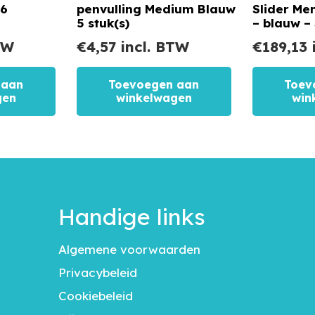
16
penvulling Medium Blauw
Slider M
5 stuk(s)
– blauw –
TW
€
4,57
incl. BTW
€
189,13
 aan
Toevoegen aan
Toev
gen
winkelwagen
win
Handige links
Algemene voorwaarden
Privacybeleid
Cookiebeleid