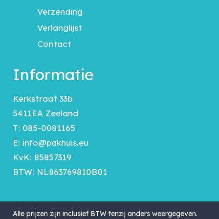
Verzending
Verlanglijst
Contact
Informatie
Kerkstraat 33b
5411EA Zeeland
T:
085-0081165
E:
info@pakhuis.eu
KvK: 85857319
BTW: NL863769810B01
Alle prijzen zijn inclusief BTW tenzij anders weergegeven.