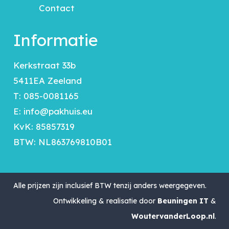
Contact
Informatie
Kerkstraat 33b
5411EA Zeeland
T:
085-0081165
E:
info@pakhuis.eu
KvK: 85857319
BTW: NL863769810B01
Alle prijzen zijn inclusief BTW tenzij anders weergegeven.
Ontwikkeling & realisatie door
Beuningen IT
&
WoutervanderLoop.nl
.