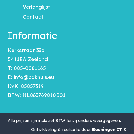
Verlanglijst
Contact
Informatie
Kerkstraat 33b
5411EA Zeeland
T:
085-0081165
E:
info@pakhuis.eu
KvK: 85857319
BTW: NL863769810B01
Alle prijzen zijn inclusief BTW tenzij anders weergegeven.
Ontwikkeling & realisatie door
Beuningen IT
&