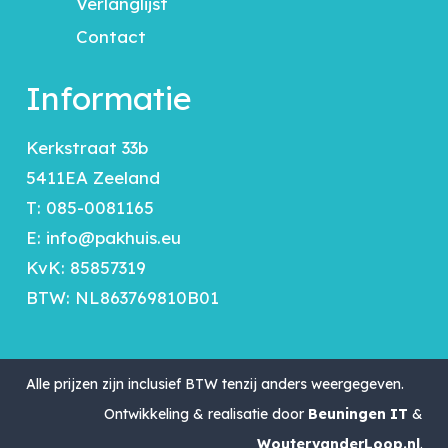
Verlanglijst
Contact
Informatie
Kerkstraat 33b
5411EA Zeeland
T:
085-0081165
E:
info@pakhuis.eu
KvK: 85857319
BTW: NL863769810B01
Alle prijzen zijn inclusief BTW tenzij anders weergegeven.
Ontwikkeling & realisatie door
Beuningen IT
&
WoutervanderLoop.nl
.