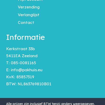
Verzending
Verlanglijst
Contact
Informatie
Kerkstraat 33b
5411EA Zeeland
T:
085-0081165
E:
info@pakhuis.eu
KvK: 85857319
BTW: NL863769810B01
Alle prijzen zijn inclusief BTW tenzij anders weergegeven.