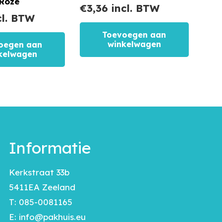
 Roze
€
3,36
incl. BTW
cl. BTW
Toevoegen aan
winkelwagen
oegen aan
kelwagen
Informatie
Kerkstraat 33b
5411EA Zeeland
T:
085-0081165
E:
info@pakhuis.eu