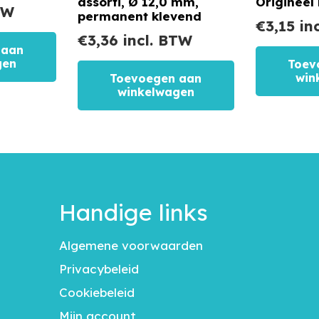
assorti, Ø 12,0 mm,
Origineel
TW
permanent klevend
€
3,15
in
€
3,36
incl. BTW
 aan
gen
Toev
win
Toevoegen aan
winkelwagen
Handige links
Algemene voorwaarden
Privacybeleid
Cookiebeleid
Mijn account