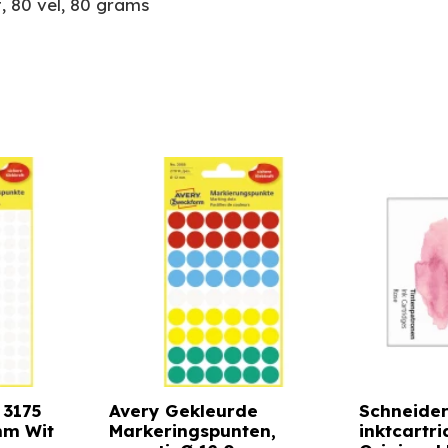
t, 80 vel, 80 grams
 3175
Avery Gekleurde
Schneider 
mm Wit
Markeringspunten,
inktcartri