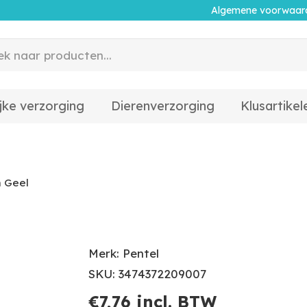
Algemene voorwaar
jke verzorging
Dierenverzorging
Klusartikel
m Geel
Merk: Pentel
SKU: 3474372209007
€
7,76
incl. BTW