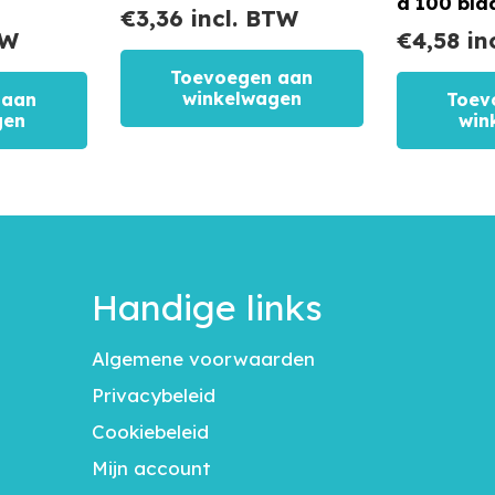
a 100 bla
€
3,36
incl. BTW
TW
€
4,58
in
Toevoegen aan
winkelwagen
 aan
Toev
gen
win
Handige links
Algemene voorwaarden
Privacybeleid
Cookiebeleid
Mijn account