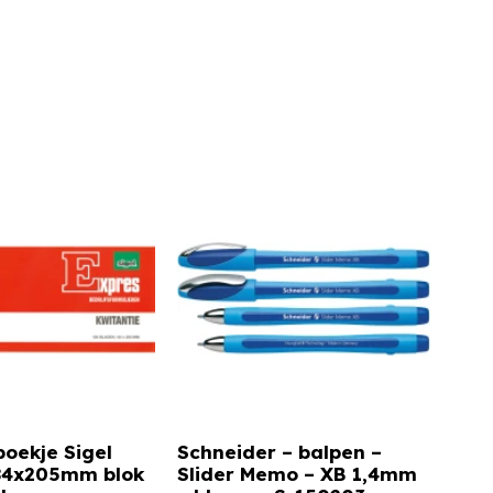
boekje Sigel
Schneider – balpen –
 84x205mm blok
Slider Memo – XB 1,4mm