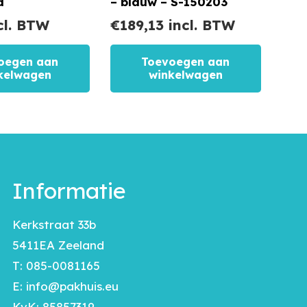
d
– blauw – S-150203
cl. BTW
€
189,13
incl. BTW
oegen aan
Toevoegen aan
kelwagen
winkelwagen
Informatie
Kerkstraat 33b
5411EA Zeeland
T:
085-0081165
E:
info@pakhuis.eu
KvK: 85857319