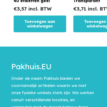
40 etiketten geel
Transparant
€
3,57
incl. BTW
€
3,71
incl. B
Toevoegen aan
Toevoegen
winkelwagen
winkelwa
Pakhuis.EU
Onder de naam Pakhuis bieden we
voornamelijk artikelen waarin we met
onze fysieke winkels sterk zijn. We werken
vanuit verschillende locaties, en
verzenden met de meest betrouwbare