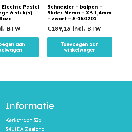
Electric Pastel
Schneider – balpen –
dge 6 stuk(s)
Slider Memo – XB 1,4mm
 Roze
– zwart – S-150201
cl. BTW
€
189,13
incl. BTW
oegen aan
Toevoegen aan
kelwagen
winkelwagen
Informatie
Kerkstraat 33b
5411EA Zeeland