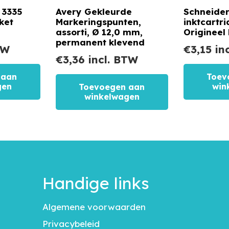
 3335
Avery Gekleurde
Schneider 
ket
Markeringspunten,
inktcartri
assorti, Ø 12,0 mm,
Origineel
permanent klevend
TW
€
3,15
in
€
3,36
incl. BTW
 aan
Toev
gen
win
Toevoegen aan
winkelwagen
Handige links
Algemene voorwaarden
Privacybeleid