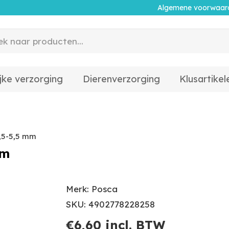
Algemene voorwaar
jke verzorging
Dierenverzorging
Klusartikel
,5-5,5 mm
mm
Merk: Posca
SKU: 4902778228258
€
6,60
incl. BTW