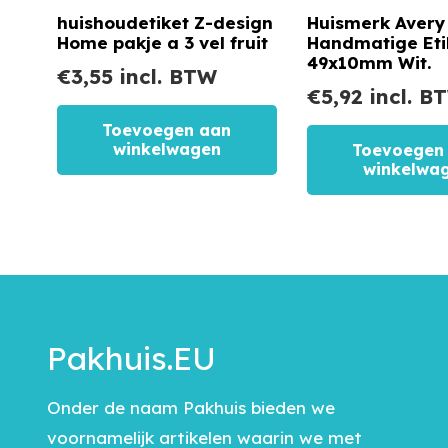
huishoudetiket Z-design
Huismerk Avery
Home pakje a 3 vel fruit
Handmatige Eti
49x10mm Wit.
€
3,55
incl. BTW
€
5,92
incl. B
Toevoegen aan
winkelwagen
Toevoegen
winkelwa
Pakhuis.EU
Onder de naam Pakhuis bieden we
voornamelijk artikelen waarin we met