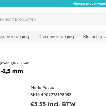
Algemene voorwaar
jke verzorging
Dierenverzorging
Klusartikel
groen 1,8-2,5 mm
8-2,5 mm
Merk: Posca
SKU: 4902778198032
€
5,55
incl. BTW