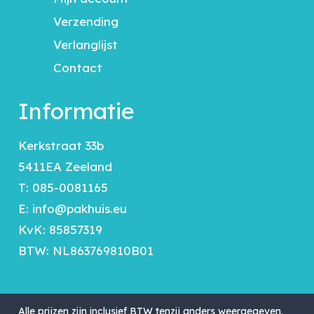
Verzending
Verlanglijst
Contact
Informatie
Kerkstraat 33b
5411EA Zeeland
T:
085-0081165
E:
info@pakhuis.eu
KvK: 85857319
BTW: NL863769810B01
Alle prijzen zijn inclusief BTW tenzij anders weergegeven.