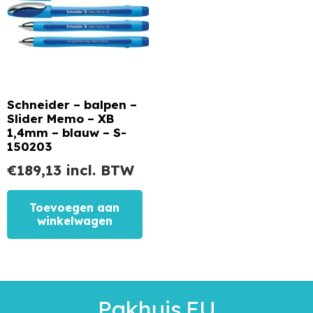
Schneider – balpen –
Slider Memo – XB
1,4mm – blauw – S-
150203
€
189,13
incl. BTW
Toevoegen aan
winkelwagen
Pakhuis.EU