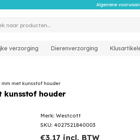
Algemene voorwaar
jke verzorging
Dierenverzorging
Klusartikel
 9 mm met kunsstof houder
t kunsstof houder
Merk: Westcott
SKU: 4027521840003
€
3,17
incl. BTW