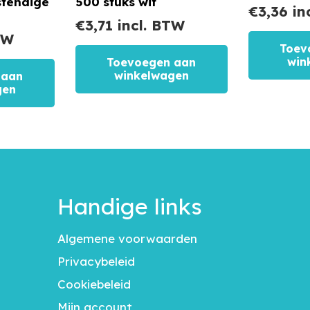
stendige
500 stuks wit
€
3,36
in
€
3,71
incl. BTW
TW
Toev
win
Toevoegen aan
winkelwagen
 aan
gen
Handige links
Algemene voorwaarden
Privacybeleid
Cookiebeleid
Mijn account