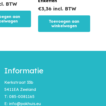
Etiketten
cl. BTW
€
3,36
incl. BTW
oegen aan
kelwagen
Toevoegen aan
winkelwagen
Informatie
Kerkstraat 33b
5411EA Zeeland
T:
085-0081165
E:
info@pakhuis.eu