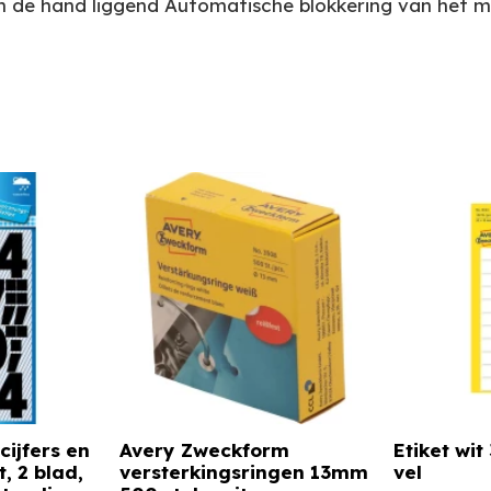
d in de hand liggend Automatische blokkering van het
cijfers en
Avery Zweckform
Etiket wit
t, 2 blad,
versterkingsringen 13mm
vel