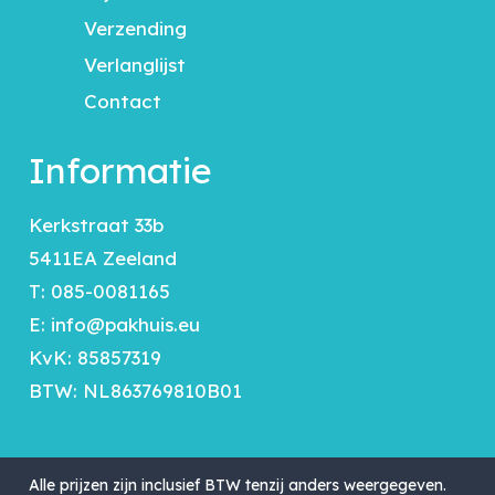
Verzending
Verlanglijst
Contact
Informatie
Kerkstraat 33b
5411EA Zeeland
T:
085-0081165
E:
info@pakhuis.eu
KvK: 85857319
BTW: NL863769810B01
Alle prijzen zijn inclusief BTW tenzij anders weergegeven.