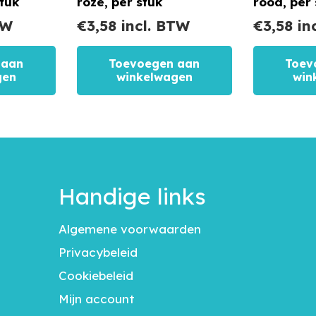
tuk
roze, per stuk
rood, per 
TW
€
3,58
incl. BTW
€
3,58
in
 aan
Toevoegen aan
Toev
gen
winkelwagen
win
Handige links
Algemene voorwaarden
Privacybeleid
Cookiebeleid
Mijn account