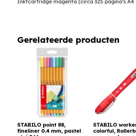
Inktcartridge magenta (circa 325 pagina’s A4
Gerelateerde producten
STABILO point 88,
STABILO worke
fineliner 0.4 mm, pastel
colorful, Rollerb