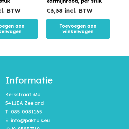
stuk
karmijnrood, per stuk
cl. BTW
€
3,38
incl. BTW
oegen aan
Toevoegen aan
kelwagen
winkelwagen
Informatie
Kerkstraat 33b
5411EA Zeeland
T:
085-0081165
E:
info@pakhuis.eu
KvK: 85857319