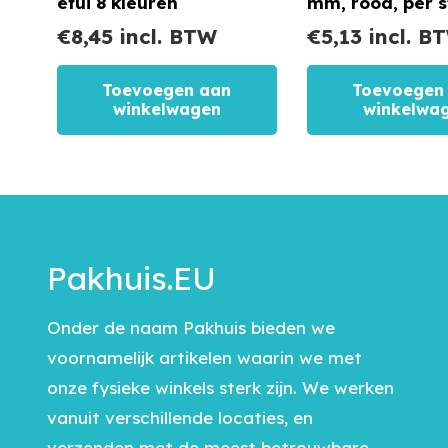
etui 8 kleuren
mm, rood, per s
€
8,45
incl. BTW
€
5,13
incl. B
Toevoegen aan
Toevoegen
winkelwagen
winkelwa
Pakhuis.EU
Onder de naam Pakhuis bieden we
voornamelijk artikelen waarin we met
onze fysieke winkels sterk zijn. We werken
vanuit verschillende locaties, en
verzenden met de meest betrouwbare