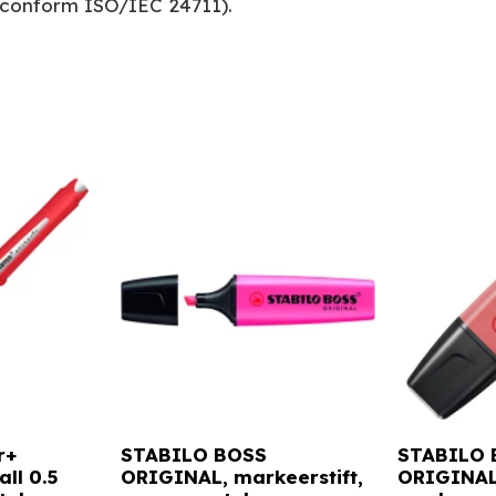
 conform ISO/IEC 24711).
r+
STABILO BOSS
STABILO 
all 0.5
ORIGINAL, markeerstift,
ORIGINAL,