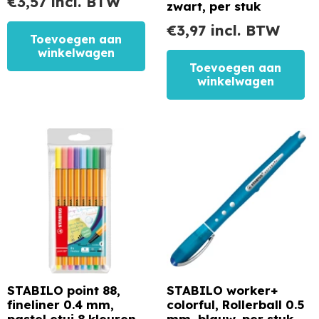
€
3,57
incl. BTW
zwart, per stuk
€
3,97
incl. BTW
Toevoegen aan
winkelwagen
Toevoegen aan
winkelwagen
STABILO point 88,
STABILO worker+
fineliner 0.4 mm,
colorful, Rollerball 0.5
pastel etui 8 kleuren
mm, blauw, per stuk