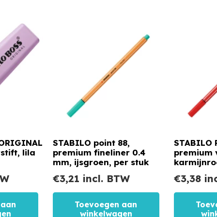
 ORIGINAL
STABILO point 88,
STABILO P
ift, lila
premium fineliner 0.4
premium vi
mm, ijsgroen, per stuk
karmijnro
TW
€
3,21
incl. BTW
€
3,38
in
 aan
Toevoegen aan
Toev
gen
winkelwagen
win