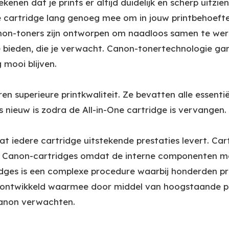
kenen dat je prints er altijd duidelijk en scherp uitzi
 cartridge lang genoeg mee om in jouw printbehoefte
on-toners zijn ontworpen om naadloos samen te werk
te bieden, die je verwacht. Canon-tonertechnologie 
 mooi blijven.
en superieure printkwaliteit. Ze bevatten alle essent
 nieuw is zodra de All-in-One cartridge is vervangen.
t iedere cartridge uitstekende prestaties levert. Cart
we Canon-cartridges omdat de interne componenten mogel
dges is een complexe procedure waarbij honderden pr
 ontwikkeld waarmee door middel van hoogstaande p
Canon verwachten.