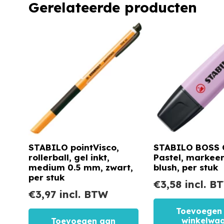
Gerelateerde producten
STABILO pointVisco,
STABILO BOSS
rollerball, gel inkt,
Pastel, markeerst
medium 0.5 mm, zwart,
blush, per stuk
per stuk
€
3,58
incl. B
€
3,97
incl. BTW
Toevoegen
winkelwa
Toevoegen aan