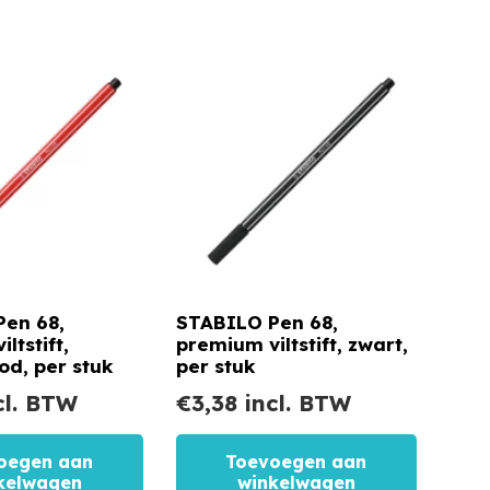
en 68,
STABILO Pen 68,
ltstift,
premium viltstift, zwart,
od, per stuk
per stuk
cl. BTW
€
3,38
incl. BTW
oegen aan
Toevoegen aan
kelwagen
winkelwagen