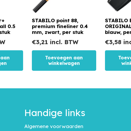
r+
STABILO point 88,
STABILO 
all 0.5
premium fineliner 0.4
ORIGINAL,
stuk
mm, zwart, per stuk
blauw, pe
TW
€
3,21
incl. BTW
€
3,58
in
 aan
Toevoegen aan
Toev
gen
winkelwagen
win
Handige links
Algemene voorwaarden