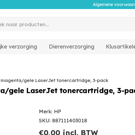
Algemene voorwaar
jke verzorging
Dierenverzorging
Klusartikel
/magenta/gele LaserJet tonercartridge, 3-pack
/gele LaserJet tonercartridge, 3-pa
Merk: HP
SKU: 887111403018
€
0,00
incl. BTW