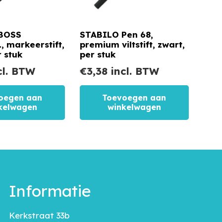
BOSS
STABILO Pen 68,
 markeerstift,
premium viltstift, zwart,
r stuk
per stuk
cl. BTW
€
3,38
incl. BTW
oegen aan
Toevoegen aan
kelwagen
winkelwagen
Informatie
Kerkstraat 33b