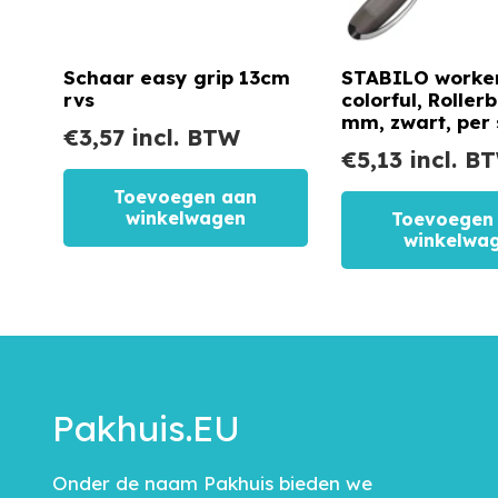
Schaar easy grip 13cm
STABILO worke
rvs
colorful, Rollerb
mm, zwart, per 
€
3,57
incl. BTW
€
5,13
incl. B
Toevoegen aan
winkelwagen
Toevoegen
winkelwa
Pakhuis.EU
Onder de naam Pakhuis bieden we