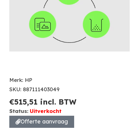
Merk: HP
SKU: 887111403049
€
515,51
incl. BTW
Status:
Uitverkocht
Offerte aanvraag