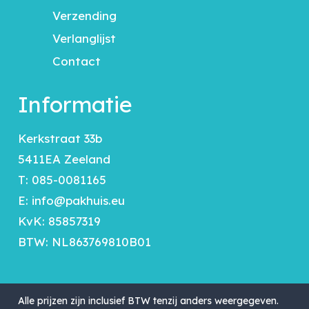
Verzending
Verlanglijst
Contact
Informatie
Kerkstraat 33b
5411EA Zeeland
T:
085-0081165
E:
info@pakhuis.eu
KvK: 85857319
BTW: NL863769810B01
Alle prijzen zijn inclusief BTW tenzij anders weergegeven.