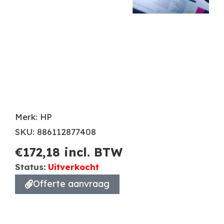
Merk: HP
SKU: 886112877408
€
172,18
incl. BTW
Status:
Uitverkocht
Offerte aanvraag