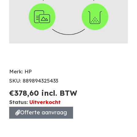
Merk: HP
SKU: 889894325433
€
378,60
incl. BTW
Status:
Uitverkocht
Offerte aanvraag