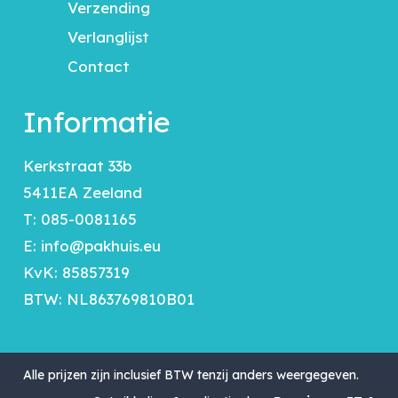
Verzending
Verlanglijst
Contact
Informatie
Kerkstraat 33b
5411EA Zeeland
T:
085-0081165
E:
info@pakhuis.eu
KvK: 85857319
BTW: NL863769810B01
Alle prijzen zijn inclusief BTW tenzij anders weergegeven.