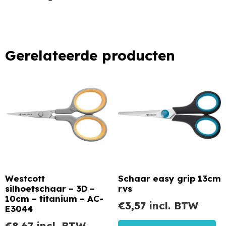
Gerelateerde producten
Westcott
Schaar easy grip 13cm
silhoetschaar – 3D –
rvs
10cm – titanium – AC-
€
3,57
incl. BTW
E3044
€
8,67
incl. BTW