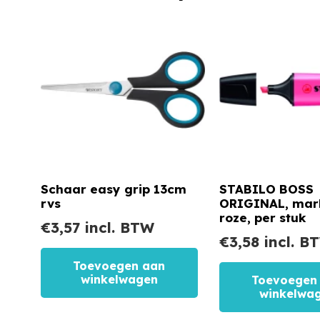
Schaar easy grip 13cm
STABILO BOSS
rvs
ORIGINAL, mark
roze, per stuk
€
3,57
incl. BTW
€
3,58
incl. B
Toevoegen aan
winkelwagen
Toevoegen
winkelwa