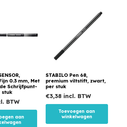
SENSOR,
STABILO Pen 68,
 Fijn 0.3 mm, Met
premium viltstift, zwart,
e Schrijfpunt-
per stuk
 stuk
€
3,38
incl. BTW
l. BTW
Toevoegen aan
winkelwagen
oegen aan
kelwagen