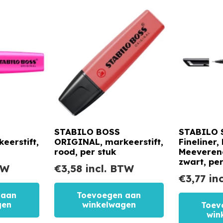
STABILO BOSS
STABILO 
eerstift,
ORIGINAL, markeerstift,
Fineliner,
rood, per stuk
Meeverend
zwart, per
TW
€
3,58
incl. BTW
€
3,77
inc
 aan
Toevoegen aan
gen
winkelwagen
Toev
win