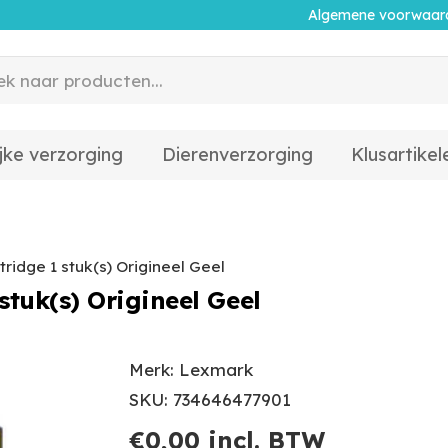
Algemene voorwaar
jke verzorging
Dierenverzorging
Klusartikel
idge 1 stuk(s) Origineel Geel
tuk(s) Origineel Geel
Merk: Lexmark
SKU: 734646477901
€
0,00
incl. BTW