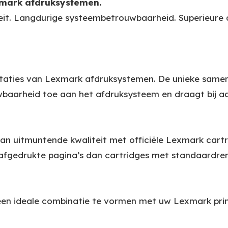
exmark afdruksystemen.
it. Langdurige systeembetrouwbaarheid. Superieure du
estaties van Lexmark afdruksystemen. De unieke same
uwbaarheid toe aan het afdruksysteem en draagt bij 
van uitmuntende kwaliteit met officiële Lexmark car
afgedrukte pagina’s dan cartridges met standaardre
 een ideale combinatie te vormen met uw Lexmark pri