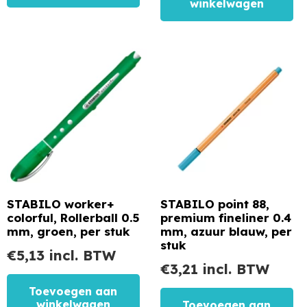
winkelwagen
STABILO worker+
STABILO point 88,
colorful, Rollerball 0.5
premium fineliner 0.4
mm, groen, per stuk
mm, azuur blauw, per
stuk
€
5,13
incl. BTW
€
3,21
incl. BTW
Toevoegen aan
winkelwagen
Toevoegen aan