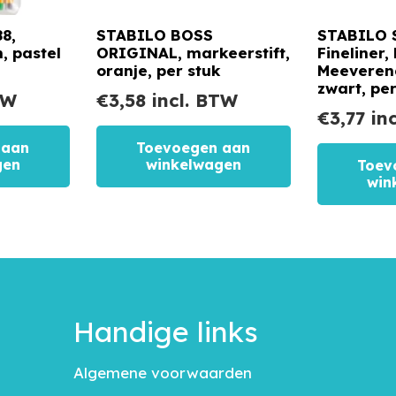
8,
STABILO BOSS
STABILO 
, pastel
ORIGINAL, markeerstift,
Fineliner,
oranje, per stuk
Meeverend
zwart, per
TW
€
3,58
incl. BTW
€
3,77
inc
 aan
Toevoegen aan
gen
winkelwagen
Toev
win
Handige links
Algemene voorwaarden