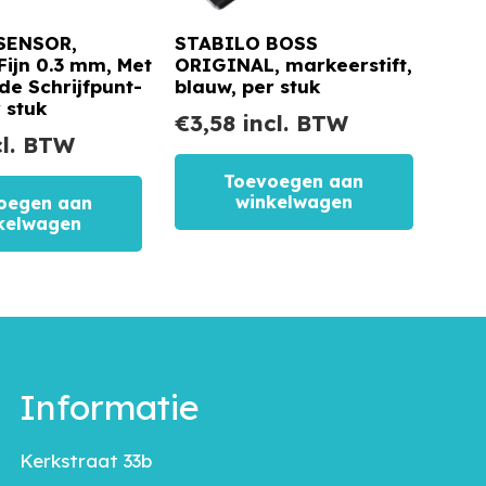
SENSOR,
STABILO BOSS
 Fijn 0.3 mm, Met
ORIGINAL, markeerstift,
e Schrijfpunt-
blauw, per stuk
 stuk
€
3,58
incl. BTW
l. BTW
Toevoegen aan
winkelwagen
oegen aan
kelwagen
Informatie
Kerkstraat 33b