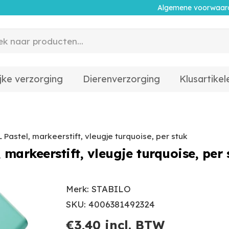
Algemene voorwaar
jke verzorging
Dierenverzorging
Klusartikel
stel, markeerstift, vleugje turquoise, per stuk
arkeerstift, vleugje turquoise, per 
Merk: STABILO
SKU: 4006381492324
€
3,40
incl. BTW