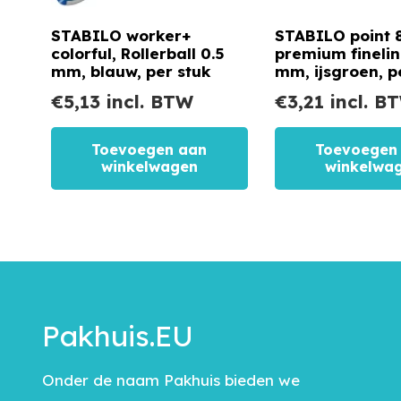
STABILO worker+
STABILO point 8
colorful, Rollerball 0.5
premium finelin
mm, blauw, per stuk
mm, ijsgroen, p
€
5,13
incl. BTW
€
3,21
incl. B
Toevoegen aan
Toevoegen
winkelwagen
winkelwa
Pakhuis.EU
Onder de naam Pakhuis bieden we