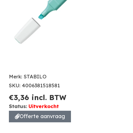
Merk: STABILO
SKU: 4006381518581
€
3,36
incl. BTW
Status:
Uitverkocht
Offerte aanvraag