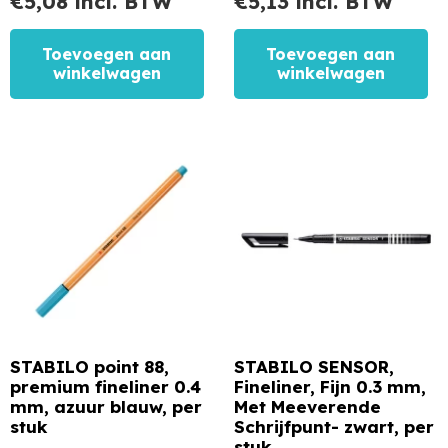
€
5,08
incl. BTW
€
5,13
incl. BTW
Toevoegen aan
Toevoegen aan
winkelwagen
winkelwagen
STABILO point 88,
STABILO SENSOR,
premium fineliner 0.4
Fineliner, Fijn 0.3 mm,
mm, azuur blauw, per
Met Meeverende
stuk
Schrijfpunt- zwart, per
stuk