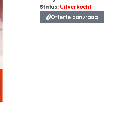
Status:
Uitverkocht
Offerte aanvraag