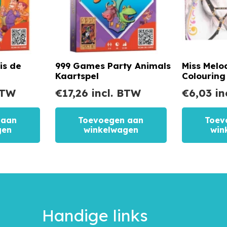
is de
999 Games Party Animals
Miss Melo
Kaartspel
Colouring
BTW
€
17,26
incl. BTW
€
6,03
in
 aan
Toevoegen aan
Toev
gen
winkelwagen
win
Handige links