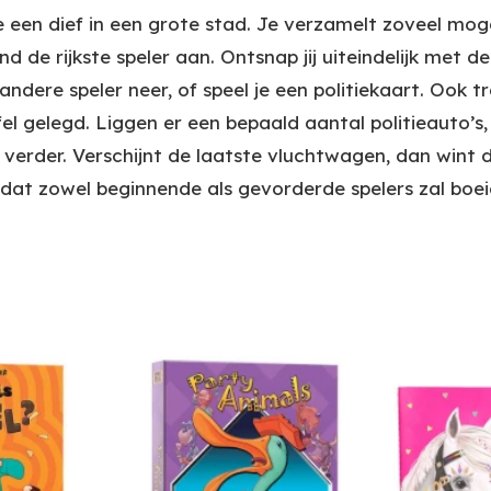
 je een dief in een grote stad. Je verzamelt zoveel mog
end de rijkste speler aan. Ontsnap jij uiteindelijk met 
n andere speler neer, of speel je een politiekaart. Ook t
 gelegd. Liggen er een bepaald aantal politieauto’s, d
n verder. Verschijnt de laatste vluchtwagen, dan wint
, dat zowel beginnende als gevorderde spelers zal boei