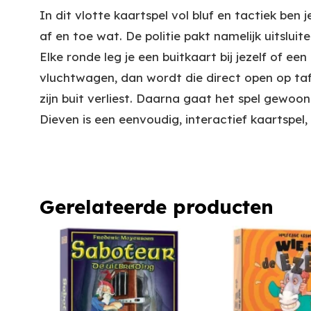
In dit vlotte kaartspel vol bluf en tactiek ben
af en toe wat. De politie pakt namelijk uitsluit
Elke ronde leg je een buitkaart bij jezelf of ee
vluchtwagen, dan wordt die direct open op tafel
zijn buit verliest. Daarna gaat het spel gewoo
Dieven is een eenvoudig, interactief kaartspel
Gerelateerde producten