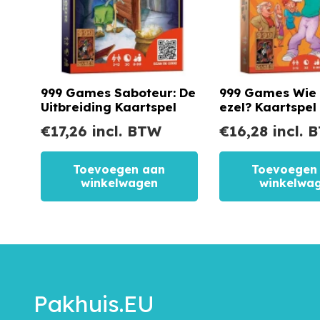
999 Games Saboteur: De
999 Games Wie 
Uitbreiding Kaartspel
ezel? Kaartspel
€
17,26
incl. BTW
€
16,28
incl. 
Toevoegen aan
Toevoegen
winkelwagen
winkelwa
Pakhuis.EU