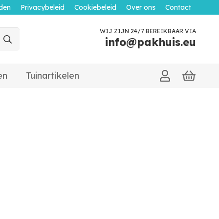
den
Privacybeleid
Cookiebeleid
Over ons
Contact
WIJ ZIJN 24/7 BEREIKBAAR VIA
info@pakhuis.eu
en
Tuinartikelen