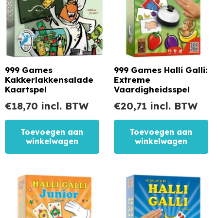
999 Games
999 Games Halli Galli:
Kakkerlakkensalade
Extreme
Kaartspel
Vaardigheidsspel
€
18,70
incl. BTW
€
20,71
incl. BTW
Toevoegen aan
Toevoegen aan
winkelwagen
winkelwagen