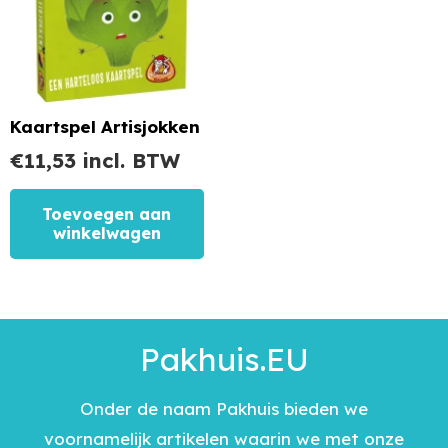
Kaartspel Artisjokken
€
11,53
incl. BTW
Toevoegen aan
winkelwagen
Pakhuis.EU
Onder de naam Pakhuis bieden we
voornamelijk artikelen waarin we met onze