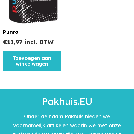
Punto
€
11,97
incl. BTW
Toevoegen aan
winkelwagen
Pakhuis.EU
Onder de naam Pakhuis bieden we
voornamelijk artikelen waarin we met onze