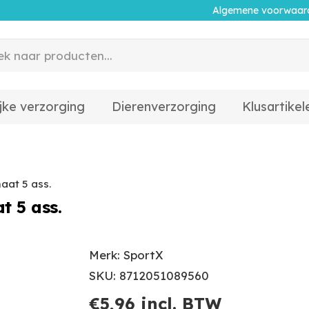
Algemene voorwaar
jke verzorging
Dierenverzorging
Klusartikel
at 5 ass.
 5 ass.
Merk: SportX
SKU: 8712051089560
€
5,96
incl. BTW