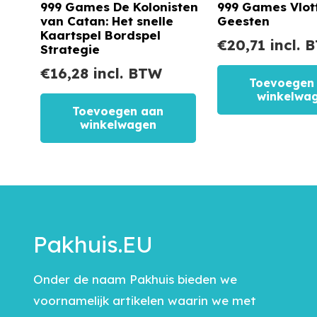
999 Games De Kolonisten
999 Games Vlot
van Catan: Het snelle
Geesten
Kaartspel Bordspel
€
20,71
incl. 
Strategie
€
16,28
incl. BTW
Toevoegen
winkelwa
Toevoegen aan
winkelwagen
Pakhuis.EU
Onder de naam Pakhuis bieden we
voornamelijk artikelen waarin we met