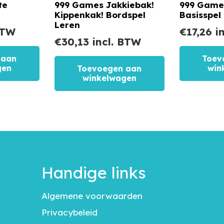
te
999 Games Jakkiebak!
999 Game
Kippenkak! Bordspel
Basisspel
Leren
BTW
€
17,26
in
€
30,13
incl. BTW
 aan
Toev
gen
win
Toevoegen aan
winkelwagen
Handige links
Algemene voorwaarden
Privacybeleid