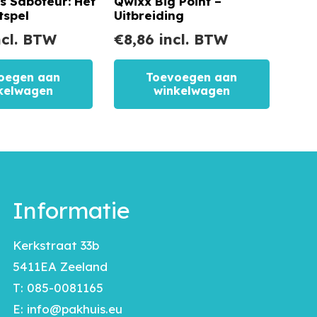
 Saboteur: Het
Qwixx Big Point –
tspel
Uitbreiding
cl. BTW
€
8,86
incl. BTW
oegen aan
Toevoegen aan
kelwagen
winkelwagen
Informatie
Kerkstraat 33b
5411EA Zeeland
T:
085-0081165
E:
info@pakhuis.eu