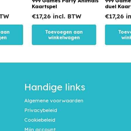
999 Games Party Animals
999 Games
Kaartspel
duel Kaar
BTW
€
17,26
incl. BTW
€
17,26
in
 aan
Toevoegen aan
Toev
gen
winkelwagen
win
Handige links
Algemene voorwaarden
Privacybeleid
Cookiebeleid
Mijn account