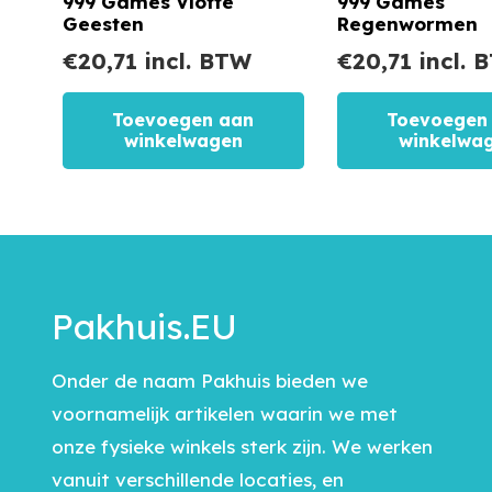
999 Games Vlotte
999 Games
Geesten
Regenwormen
€
20,71
incl. BTW
€
20,71
incl. 
Toevoegen aan
Toevoegen
winkelwagen
winkelwa
Pakhuis.EU
Onder de naam Pakhuis bieden we
voornamelijk artikelen waarin we met
onze fysieke winkels sterk zijn. We werken
vanuit verschillende locaties, en