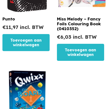
Punto
Miss Melody – Fancy
Foils Colouring Book
€
11,97
incl. BTW
(0410352)
€
6,03
incl. BTW
Toevoegen aan
winkelwagen
Toevoegen aan
winkelwagen