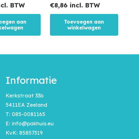
cl. BTW
€
8,86
incl. BTW
oegen aan
Toevoegen aan
kelwagen
winkelwagen
Informatie
Kerkstraat 33b
5411EA Zeeland
T:
085-0081165
E:
info@pakhuis.eu
KvK: 85857319