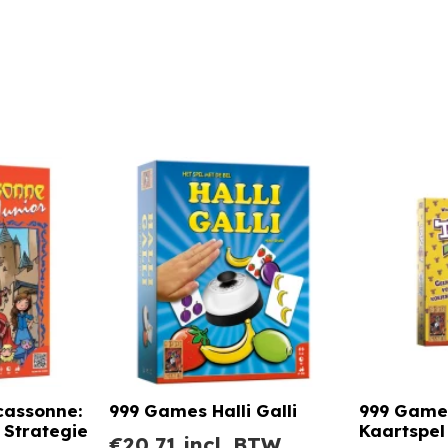
cassonne:
999 Games Halli Galli
999 Games
 Strategie
Kaartspel
€
20,71
incl. BTW