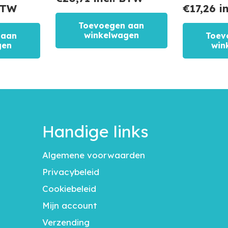
BTW
€
17,26
in
Toevoegen aan
winkelwagen
 aan
Toev
gen
win
Handige links
Algemene voorwaarden
Privacybeleid
Cookiebeleid
Mijn account
Verzending