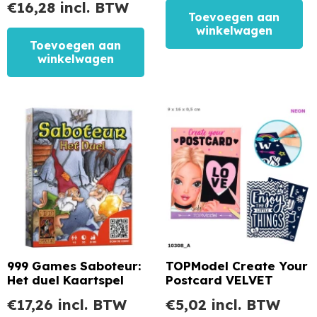
€
16,28
incl. BTW
Toevoegen aan
winkelwagen
Toevoegen aan
winkelwagen
999 Games Saboteur:
TOPModel Create Your
Het duel Kaartspel
Postcard VELVET
€
17,26
incl. BTW
€
5,02
incl. BTW