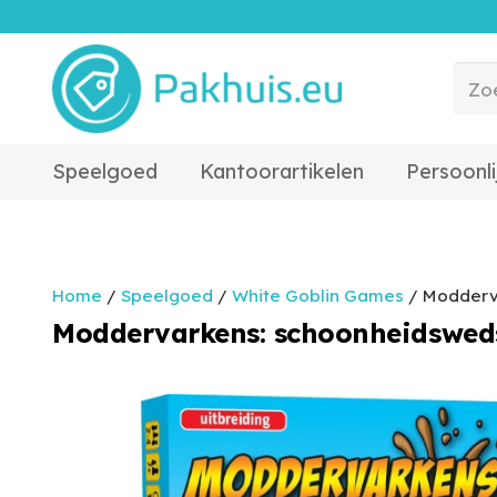
Speelgoed
Kantoorartikelen
Persoonli
Home
/
Speelgoed
/
White Goblin Games
/ Modderva
Moddervarkens: schoonheidsweds