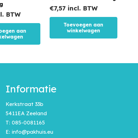
ng
€
7,57
incl. BTW
l. BTW
Toevoegen aan
winkelwagen
oegen aan
kelwagen
Informatie
Kerkstraat 33b
5411EA Zeeland
T:
085-0081165
E:
info@pakhuis.eu