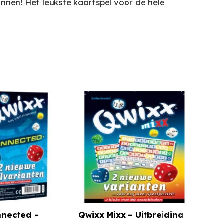
innen! Het leukste kaartspel voor de hele
nnected –
Qwixx Mixx – Uitbreiding