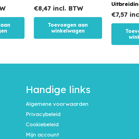
Uitbreidi
TW
€
8,47
incl. BTW
€
7,57
inc
 aan
Toevoegen aan
gen
winkelwagen
Toev
win
Handige links
Algemene voorwaarden
Privacybeleid
Cookiebeleid
Mijn account