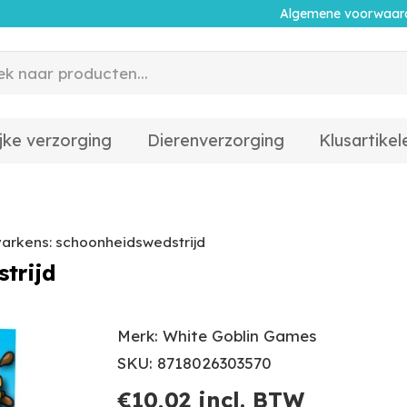
Algemene voorwaar
jke verzorging
Dierenverzorging
Klusartikel
rkens: schoonheidswedstrijd
trijd
Merk: White Goblin Games
SKU: 8718026303570
€
10,02
incl. BTW