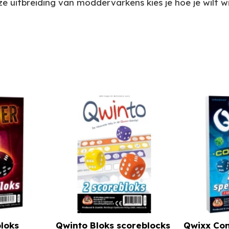
ze uitbreiding van moddervarkens kies je hoe je wilt w
bloks
Qwinto Bloks scoreblocks
Qwixx Co