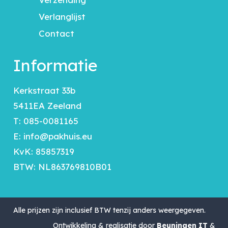
Verlanglijst
Contact
Informatie
Kerkstraat 33b
5411EA Zeeland
T:
085-0081165
E:
info@pakhuis.eu
KvK: 85857319
BTW: NL863769810B01
Alle prijzen zijn inclusief BTW tenzij anders weergegeven.
Ontwikkeling & realisatie door
Beuningen IT
&