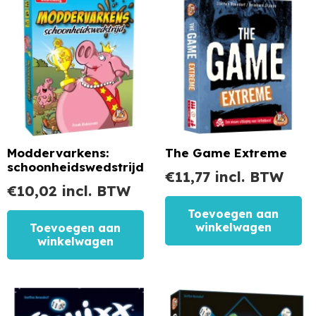
Moddervarkens:
The Game Extreme
schoonheidswedstrijd
€
11,77
incl. BTW
€
10,02
incl. BTW
Toevoegen aan
winkelwagen
Toevoegen aan
winkelwagen