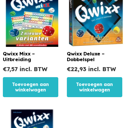
Qwixx Mixx –
Qwixx Deluxe –
Uitbreiding
Dobbelspel
€
7,57
incl. BTW
€
22,93
incl. BTW
Toevoegen aan
Toevoegen aan
winkelwagen
winkelwagen