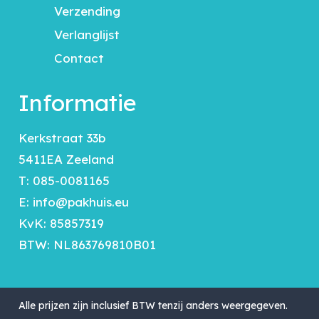
Verzending
Verlanglijst
Contact
Informatie
Kerkstraat 33b
5411EA Zeeland
T:
085-0081165
E:
info@pakhuis.eu
KvK: 85857319
BTW: NL863769810B01
Alle prijzen zijn inclusief BTW tenzij anders weergegeven.