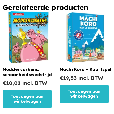
Gerelateerde producten
Moddervarkens:
Machi Koro – Kaartspel
schoonheidswedstrijd
€
19,53
incl. BTW
€
10,02
incl. BTW
Toevoegen aan
winkelwagen
Toevoegen aan
winkelwagen