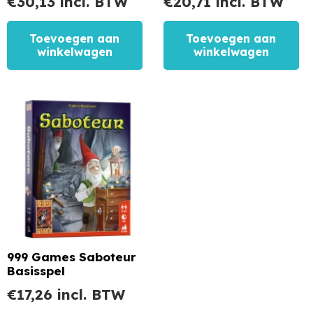
€
30,13
incl. BTW
€
20,71
incl. BTW
Toevoegen aan
Toevoegen aan
winkelwagen
winkelwagen
999 Games Saboteur
Basisspel
€
17,26
incl. BTW