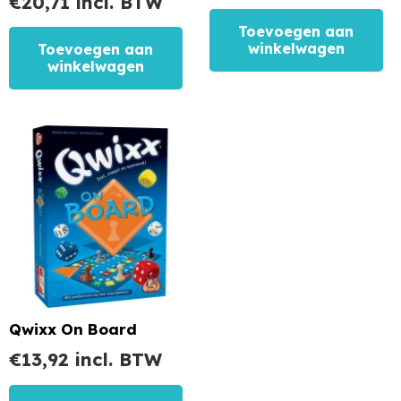
€
20,71
incl. BTW
Toevoegen aan
winkelwagen
Toevoegen aan
winkelwagen
Qwixx On Board
€
13,92
incl. BTW