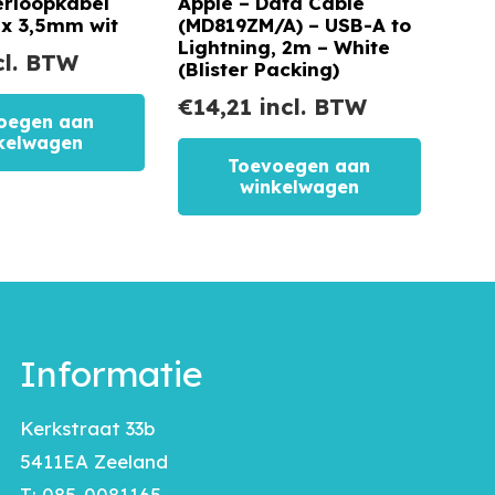
erloopkabel
Apple – Data Cable
x 3,5mm wit
(MD819ZM/A) – USB-A to
Lightning, 2m – White
cl. BTW
(Blister Packing)
€
14,21
incl. BTW
oegen aan
kelwagen
Toevoegen aan
winkelwagen
Informatie
Kerkstraat 33b
5411EA Zeeland
T:
085-0081165