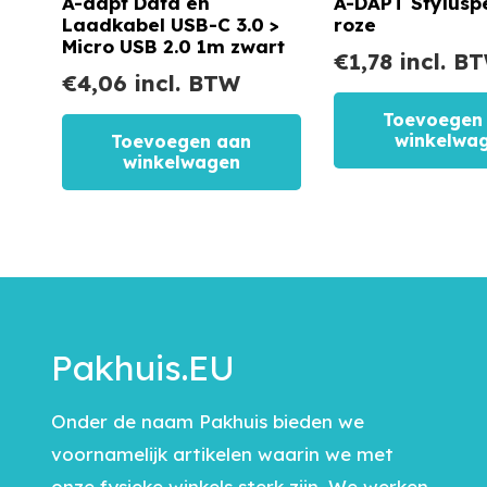
A-dapt Data en
A-DAPT Stylusp
Laadkabel USB-C 3.0 >
roze
Micro USB 2.0 1m zwart
€
1,78
incl. B
€
4,06
incl. BTW
Toevoegen
winkelwa
Toevoegen aan
winkelwagen
Pakhuis.EU
Onder de naam Pakhuis bieden we
voornamelijk artikelen waarin we met
onze fysieke winkels sterk zijn. We werken