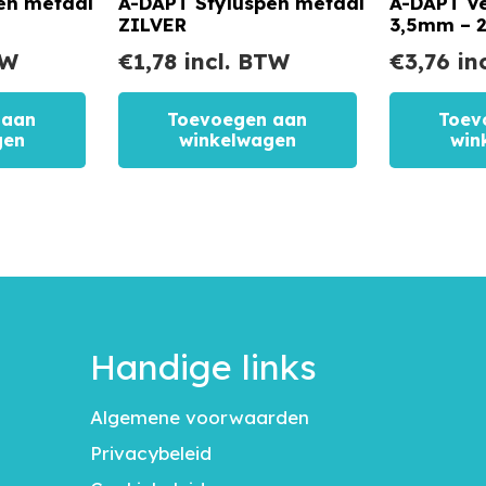
en metaal
A-DAPT Styluspen metaal
A-DAPT V
ZILVER
3,5mm – 2
TW
€
1,78
incl. BTW
€
3,76
in
 aan
Toevoegen aan
Toev
gen
winkelwagen
win
Handige links
Algemene voorwaarden
Privacybeleid