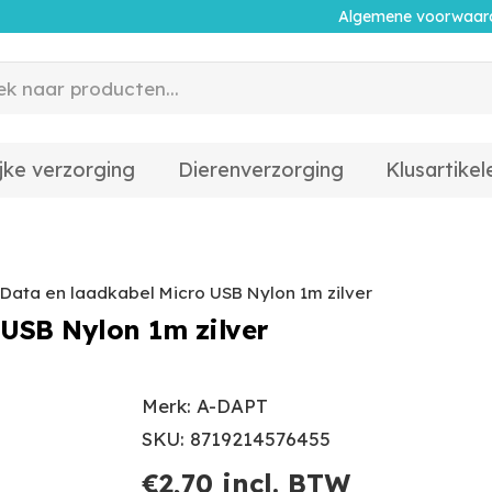
Algemene voorwaar
jke verzorging
Dierenverzorging
Klusartikel
Data en laadkabel Micro USB Nylon 1m zilver
USB Nylon 1m zilver
Merk: A-DAPT
SKU: 8719214576455
€
2,70
incl. BTW