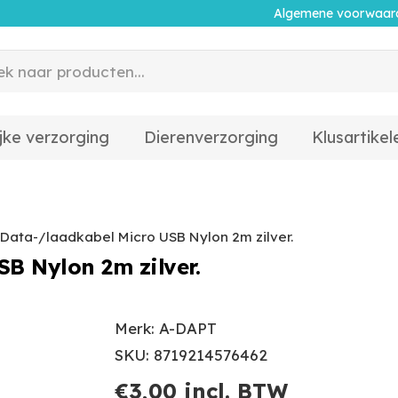
Algemene voorwaar
jke verzorging
Dierenverzorging
Klusartikel
Data-/laadkabel Micro USB Nylon 2m zilver.
B Nylon 2m zilver.
Merk: A-DAPT
SKU: 8719214576462
€
3,00
incl. BTW