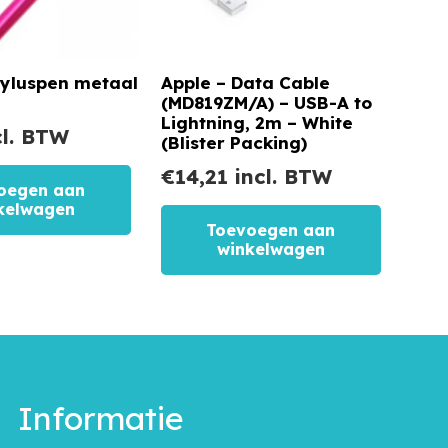
yluspen metaal
Apple – Data Cable
(MD819ZM/A) – USB-A to
Lightning, 2m – White
l. BTW
(Blister Packing)
€
14,21
incl. BTW
oegen aan
kelwagen
Toevoegen aan
winkelwagen
Informatie