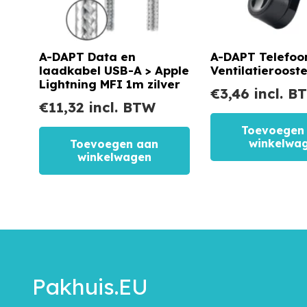
A-DAPT Data en
A-DAPT Telefo
laadkabel USB-A > Apple
Ventilatieroost
Lightning MFI 1m zilver
€
3,46
incl. B
€
11,32
incl. BTW
Toevoegen
winkelwa
Toevoegen aan
winkelwagen
Pakhuis.EU