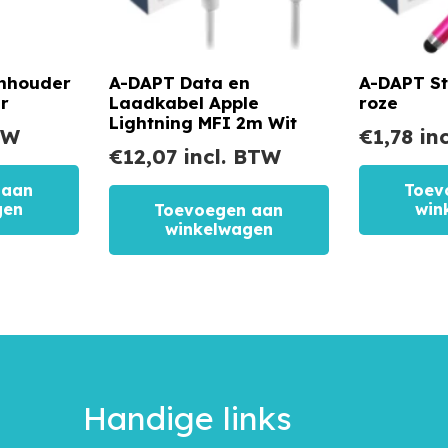
onhouder
A-DAPT Data en
A-DAPT St
er
Laadkabel Apple
roze
Lightning MFI 2m Wit
TW
€
1,78
inc
€
12,07
incl. BTW
 aan
Toev
gen
win
Toevoegen aan
winkelwagen
Handige links