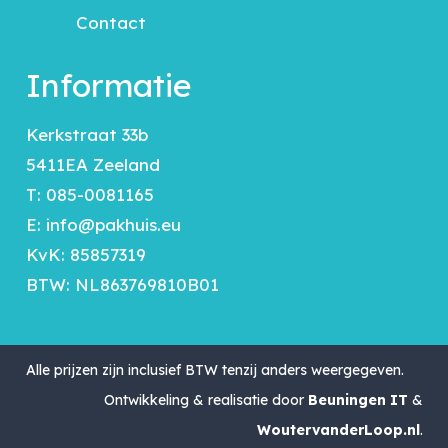
Contact
Informatie
Kerkstraat 33b
5411EA Zeeland
T:
085-0081165
E:
info@pakhuis.eu
KvK: 85857319
BTW: NL863769810B01
Alle prijzen zijn inclusief BTW tenzij anders weergegeven.
Ontwikkeling & realisatie door
Beuningen IT
&
WoutervanderLoop.nl
.