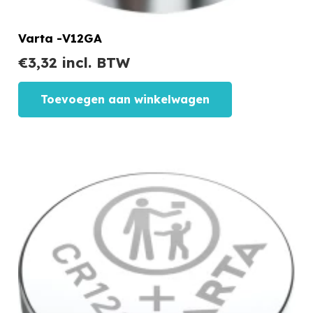
Varta -V12GA
€
3,32
incl. BTW
Toevoegen aan winkelwagen