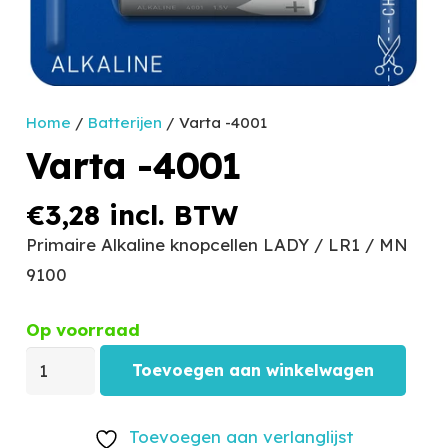
Home
/
Batterijen
/ Varta -4001
Varta -4001
€
3,28
incl. BTW
Primaire Alkaline knopcellen LADY / LR1 / MN
9100
Op voorraad
Toevoegen aan winkelwagen
Toevoegen aan verlanglijst